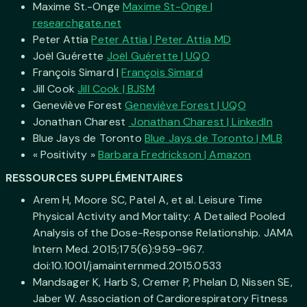
Maxime St.-Onge
Maxime St-Onge |
researchgate.net
Peter Attia
Peter Attia | Peter Attia MD
Joël Guérette
Joël Guérette | UQO
François Simard |
François Simard
Jill Cook
Jill Cook | BJSM
Geneviève Forest
Geneviève Forest | UQO
Jonathan Charest
Jonathan Charest | LinkedIn
Blue Jays de Toronto
Blue Jays de Toronto | MLB
« Positivity »
Barbara Fredrickson | Amazon
RESSOURCES SUPPLÉMENTAIRES
Arem H, Moore SC, Patel A, et al. Leisure Time
Physical Activity and Mortality: A Detailed Pooled
Analysis of the Dose-Response Relationship. JAMA
Intern Med. 2015;175(6):959–967.
doi:10.1001/jamainternmed.2015.0533
Mandsager K, Harb S, Cremer P, Phelan D, Nissen SE,
Jaber W. Association of Cardiorespiratory Fitness