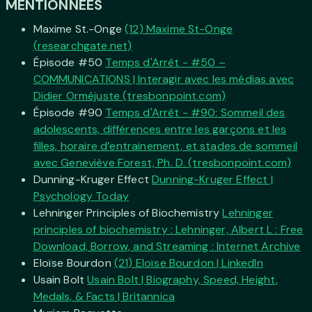
MENTIONNÉES
Maxime St.-Onge
(12) Maxime St-Onge
(researchgate.net)
Épisode #50
Temps d'Arrêt - #50 –
COMMUNICATIONS | Interagir avec les médias avec
Didier Orméjuste (tresbonpoint.com)
Épisode #90
Temps d'Arrêt - #90: Sommeil des
adolescents, différences entre les garçons et les
filles, horaire d’entrainement, et stades de sommeil
avec Geneviève Forest, Ph. D. (tresbonpoint.com)
Dunning-Kruger Effect
Dunning-Kruger Effect |
Psychology Today
Lehninger Principles of Biochemistry
Lehninger
principles of biochemistry : Lehninger, Albert L : Free
Download, Borrow, and Streaming : Internet Archive
Eloïse Bourdon
(21) Eloïse Bourdon | LinkedIn
Usain Bolt
Usain Bolt | Biography, Speed, Height,
Medals, & Facts | Britannica