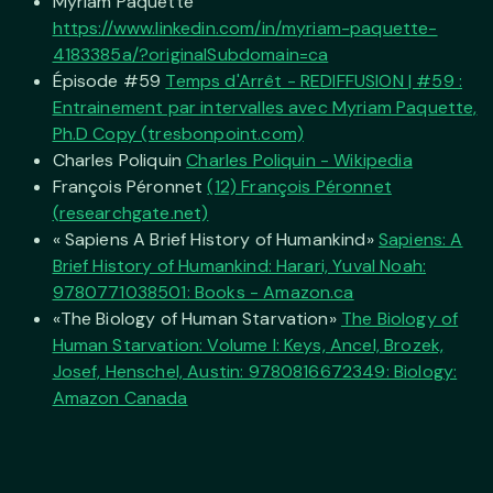
Myriam Paquette
https://www.linkedin.com/in/myriam-paquette-
4183385a/?originalSubdomain=ca
Épisode #59
Temps d'Arrêt - REDIFFUSION | #59 :
Entrainement par intervalles avec Myriam Paquette,
Ph.D Copy (tresbonpoint.com)
Charles Poliquin
Charles Poliquin - Wikipedia
François Péronnet
(12) François Péronnet
(researchgate.net)
« Sapiens A Brief History of Humankind»
Sapiens: A
Brief History of Humankind: Harari, Yuval Noah:
9780771038501: Books - Amazon.ca
«The Biology of Human Starvation»
The Biology of
Human Starvation: Volume I: Keys, Ancel, Brozek,
Josef, Henschel, Austin: 9780816672349: Biology:
Amazon Canada