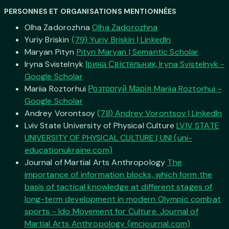
PERSONNES ET ORGANISATIONS MENTIONNÉES
Olha Zadorozhna
Olha Zadorozhna
Yuriy Briskin
(79) Yuriy Briskin | LinkedIn
Maryan Pityn
Pityn Maryan | Semantic Scholar
Iryna Svistelnyk
Ірина Свістельник, Iryna Svistelnyk -
Google Scholar
Mariia Roztorhui
Розторгуй Марія Mariia Roztorhui -
Google Scholar
Andrey Vorontsoy
(78) Andrey Vorontsov | LinkedIn
Lviv State University of Physical Culture
LVIV STATE
UNIVERSITY OF PHYSICAL CULTURE | UNI (uni-
educationukraine.com)
Journal of Martial Arts Anthropology
The
importance of information blocks, which form the
basis of tactical knowledge at different stages of
long-term development in modern Olympic combat
sports - Ido Movement for Culture. Journal of
Martial Arts Anthropology (imcjournal.com)