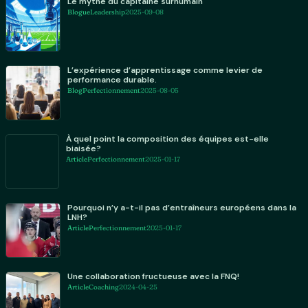
Le mythe du capitaine surhumain
Blogue
Leadership
2025-09-08
L’expérience d’apprentissage comme levier de
performance durable.
Blog
Perfectionnement
2025-08-05
À quel point la composition des équipes est-elle
biaisée?
Article
Perfectionnement
2025-01-17
Pourquoi n’y a-t-il pas d’entraîneurs européens dans la
LNH?
Article
Perfectionnement
2025-01-17
Une collaboration fructueuse avec la FNQ!
Article
Coaching
2024-04-25